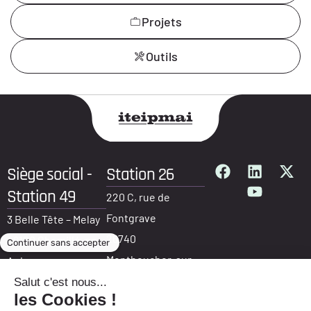
Projets
Outils
Siège social -
Station 26
Station 49
220 C, rue de
Fontgrave
3 Belle Tête – Melay
26740
49120 Chemillé-en-
Montboucher-sur-
Anjou
Jabron
France
France