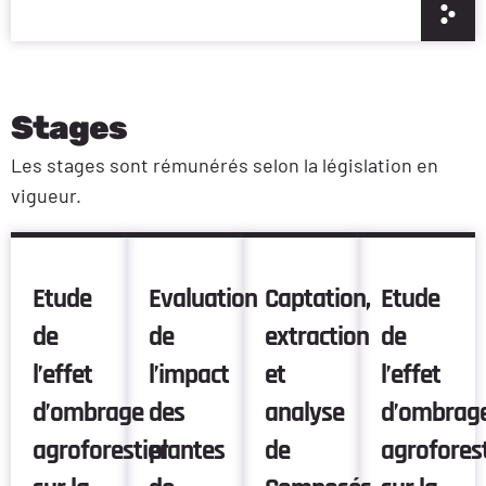
Stages
Les stages sont rémunérés selon la législation en
vigueur.
Etude
Evaluation
Captation,
Etude
de
de
extraction
de
l’effet
l’impact
et
l’effet
d’ombrage
des
analyse
d’ombrag
agroforestier
plantes
de
agroforest