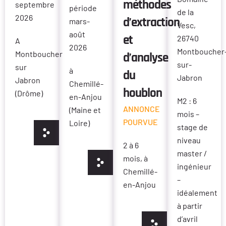
méthodes
septembre
période
de la
2026
d’extraction
mars-
Vesc,
août
et
26740
A
2026
Montboucher
Montboucher
d’analyse
sur-
sur
à
du
Jabron
Jabron
Chemillé-
houblon
(Drôme)
en-Anjou
M2 : 6
ANNONCE
(Maine et
mois –
POURVUE
Loire)
stage de
niveau
2 à 6
master /
mois, à
ingénieur
Chemillé-
–
en-Anjou
idéalement
à partir
d’avril