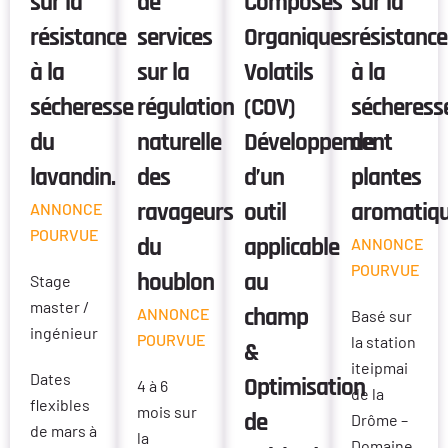
sur la
de
Composés
sur la
résistance
services
Organiques
résistance
à la
sur la
Volatils
à la
sécheresse
régulation
(COV)
sécheress
du
naturelle
Développement
de
lavandin.
des
d’un
plantes
ravageurs
outil
aromatiq
ANNONCE
POURVUE
du
applicable
ANNONCE
POURVUE
houblon
au
Stage
master /
champ
ANNONCE
Basé sur
ingénieur
POURVUE
la station
&
iteipmai
Dates
Optimisation
4 à 6
de la
flexibles
mois sur
de
Drôme –
de mars à
la
Domaine