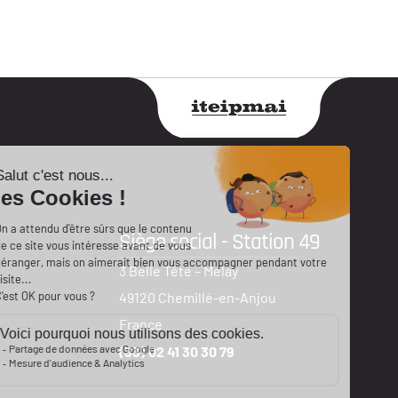
Siège social - Station 49
3 Belle Tête – Melay
49120 Chemillé-en-Anjou
France
(33) 02 41 30 30 79