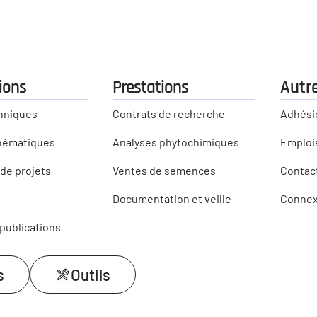
ions
Prestations
Autre
hniques
Contrats de recherche
Adhési
thématiques
Analyses phytochimiques
Emplois
de projets
Ventes de semences
Contac
Documentation et veille
Connex
 publications
s
Outils