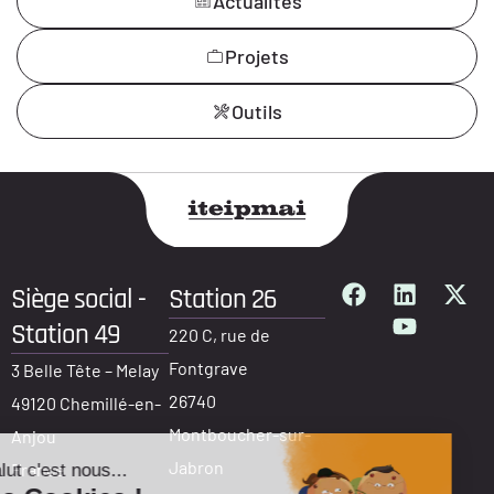
Actualités
Projets
Outils
Siège social -
Station 26
Station 49
220 C, rue de
Fontgrave
3 Belle Tête – Melay
26740
49120 Chemillé-en-
Montboucher-sur-
Anjou
Jabron
France