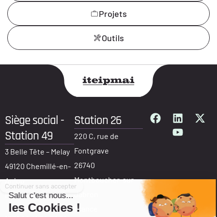
Projets
Outils
Siège social -
Station 26
Station 49
220 C, rue de
Fontgrave
3 Belle Tête – Melay
26740
49120 Chemillé-en-
Montboucher-sur-
Anjou
Jabron
France
France