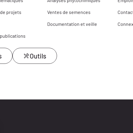
thématiques
Analyses phytochimiques
Emplois
de projets
Ventes de semences
Contac
Documentation et veille
Connex
 publications
s
Outils