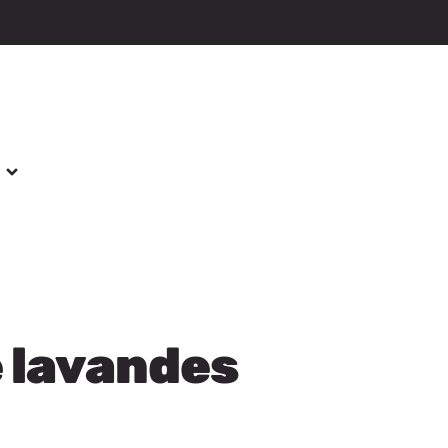
s
e lavandes