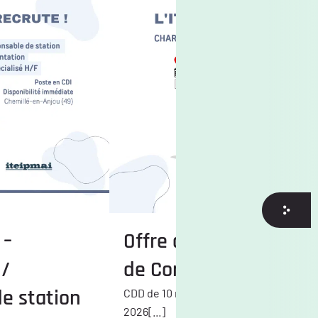
 –
Offre d’emploi – Charg
 /
de Communication (H/
e station
CDD de 10 mois, à compter du 1er sept
2026[...]