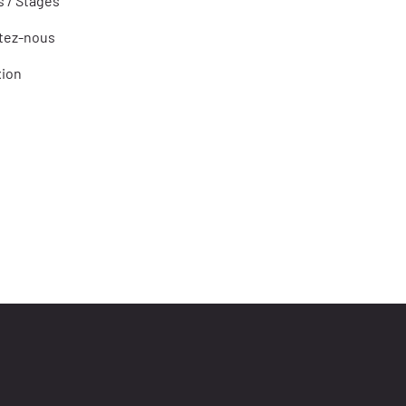
 / Stages
tez-nous
ion