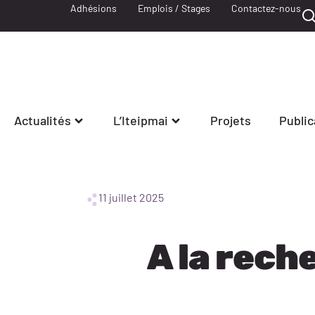
Adhésions
Emplois / Stages
Contactez-nous
Actualités
L’Iteipmai
Projets
Public
11 juillet 2025
A la rech