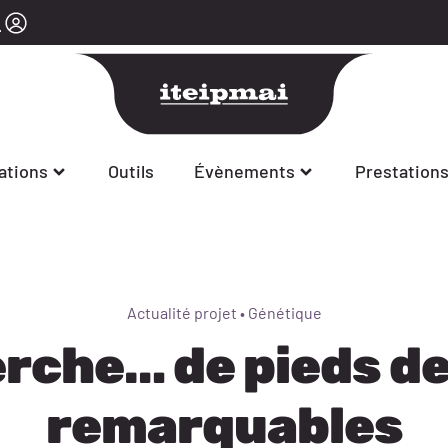
ations
Outils
Évènements
Prestation
Actualité projet
•
Génétique
erche… de pieds d
remarquables