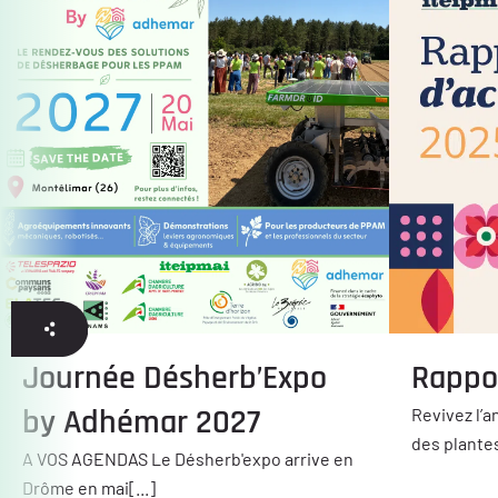
Journée Désherb’Expo
Rappor
by Adhémar 2027
Revivez l’a
des plantes
A VOS AGENDAS Le Désherb'expo arrive en
Drôme en mai[...]