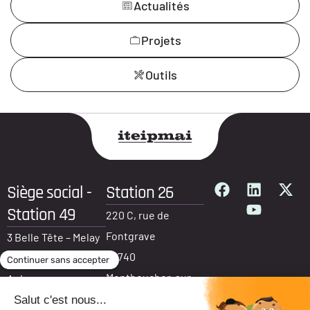
Actualités
Projets
Outils
Siège social -
Station 26
Station 49
220 C, rue de
Fontgrave
3 Belle Tête – Melay
26740
49120 Chemillé-en-
Montboucher-sur-
Anjou
Jabron
France